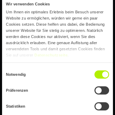
Wir verwenden Cookies
Um Ihnen ein optimales Erlebnis beim Besuch unserer
Website zu ermöglichen, würden wir gerne ein paar
Cookies setzen. Diese helfen uns dabei, die Bedienung
unserer Website für Sie stetig zu optimieren. Natürlich
werden diese Cookies nur aktiviert, wenn Sie dies
ausdrücklich erlauben. Eine genaue Auflistung aller
verwendeten Tools und damit gesetzten Cookies finden
we design. we develop. we innovate.
Sie auf unserer
Datenschutzseite
.
85+ Spezialist:innen zur strategischen
für
Einwilligungsauswahl
Konzeption, Design und Realisierung von
Notwendig
anspruchsvollen Digitalprojekten
Präferenzen
Showreel ansehen
Statistiken