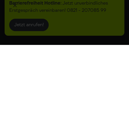
Barrierefreiheit Hotline:
Jetzt unverbindliches
Erstgespräch vereinbaren! 0821 - 207085 99
Jetzt anrufen!
Mehrfach ausgezeichnete
Digitalagentur für
innovative Lösungen
Ihr Partner für digitale Transformation –
strategisch, innovativ und zukunftssicher.