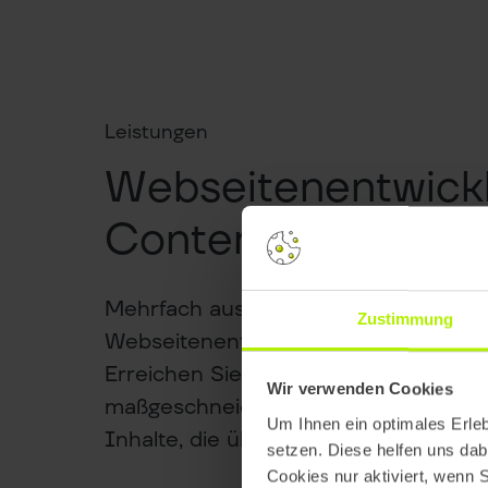
Leistungen
Webseitenentwick
Contentstrategie
Mehrfach ausgezeichnete Agentur fü
Zustimmung
Webseitenentwicklung:
Erreichen Sie Ihre Zielgruppe mit ein
Wir verwenden Cookies
maßgeschneiderten Strategie und prä
Um Ihnen ein optimales Erle
Inhalte, die überzeugen.
setzen. Diese helfen uns dab
Cookies nur aktiviert, wenn 