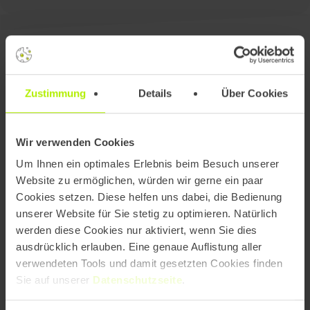
Agile und Scrum
Zustimmung
Details
Über Cookies
"Agiles Arbeiten stellt den Kunden in den
Mittelpunkt des Entwicklungsprozesses und
Wir verwenden Cookies
ermöglicht es, auf seine Bedürfnisse und
Um Ihnen ein optimales Erlebnis beim Besuch unserer
Anforderungen schnell und flexibel zu
Website zu ermöglichen, würden wir gerne ein paar
reagieren. Durch kurze Entwicklungszyklen
Cookies setzen. Diese helfen uns dabei, die Bedienung
und regelmäßiges Feedback wird
unserer Website für Sie stetig zu optimieren. Natürlich
sichergestellt, dass das Endprodukt den
werden diese Cookies nur aktiviert, wenn Sie dies
Erwartungen des Kunden entspricht und
ausdrücklich erlauben. Eine genaue Auflistung aller
einen Mehrwert für ihn schafft.”
verwendeten Tools und damit gesetzten Cookies finden
Sie auf unserer
Datenschutzseite
.
Laura Miller
Agile Coach TEAM23