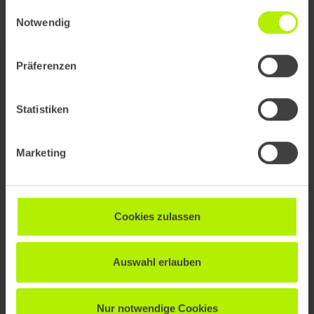
Einwilligungsauswahl
Notwendig
Präferenzen
Agilität lebt durch Menschen
Statistiken
Marketing
Cookies zulassen
David Danier
Patrick S
Techlead Backenend
Techlead
Auswahl erlauben
"Einer der wichtigsten
"Agil
Nur notwendige Cookies
Leitgedanken von
eine