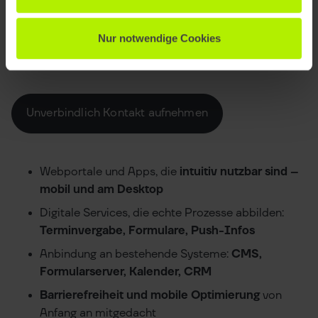
Nur notwendige Cookies
Was wir für Städte & Kommunen umsetzen
Unverbindlich Kontakt aufnehmen
Webportale und Apps, die
intuitiv nutzbar sind –
mobil und am Desktop
Digitale Services, die echte Prozesse abbilden:
Terminvergabe, Formulare, Push-Infos
Anbindung an bestehende Systeme:
CMS,
Formularserver, Kalender, CRM
Barrierefreiheit und mobile Optimierung
von
Anfang an mitgedacht