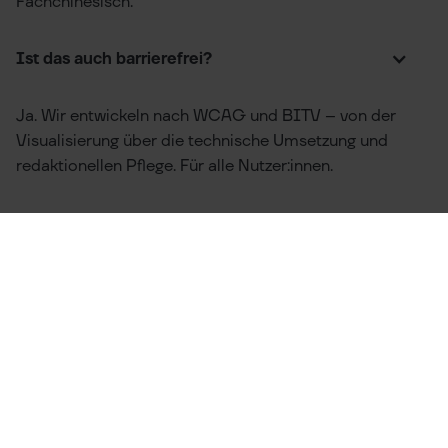
Fachchinesisch.
Ist das auch barrierefrei?
Ja. Wir entwickeln nach WCAG und BITV – von der
Visualisierung über die technische Umsetzung und
redaktionellen Pflege. Für alle Nutzer:innen.
Mit welchen Technologien arbeitet ihr?
Frontend: React, Vue.js, Angular, Tailwind CSS,
Storybook
App: Flutter, React Native, PWA
Backend & API: Node.js, Django, FastAPI, REST &
GraphQL
Datenbanken: PostgreSQL, MongoDB
Architektur: Headless, komponentenbasiert,