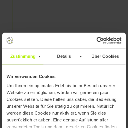
Unsere Handlungsempfehlungen
Sie erhalten eine klare Ersteinschätzung und
konkrete Optionen für nächste Schritte.
Zustimmung
Details
Über Cookies
Wir verwenden Cookies
Um Ihnen ein optimales Erlebnis beim Besuch unserer
Website zu ermöglichen, würden wir gerne ein paar
Cookies setzen. Diese helfen uns dabei, die Bedienung
Für wen wir digitale Verwaltungslösungen
unserer Website für Sie stetig zu optimieren. Natürlich
werden diese Cookies nur aktiviert, wenn Sie dies
entwickeln
ausdrücklich erlauben. Eine genaue Auflistung aller
verwendeten Tools und damit gesetzten Cookies finden