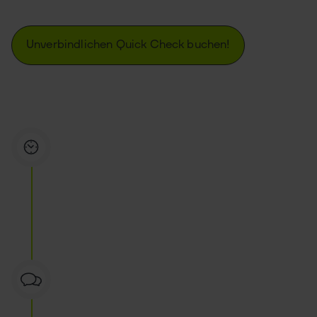
In 30 Minuten zur digitalen Orientierung.
Unverbindlichen Quick Check buchen!
Ihr Business
Sie beschreiben uns Ihre Ziele und Ihre
Herausforderung (30min remote).
Potenziale ermitteln
Wir prüfen Potenziale und identifizieren
passende digitale Lösungen.