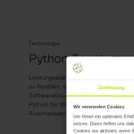
Technologie
Python Agentur
Leistungsstarke Entwicklung mit Pyt
zu flexiblen, skalierbaren und effizien
Zustimmung
Softwarelösungen. Unsere Experten 
Python für Webentwicklung, Datenana
Wir verwenden Cookies
Automatisierung.
Um Ihnen ein optimales Erle
setzen. Diese helfen uns dab
Cookies nur aktiviert, wenn 