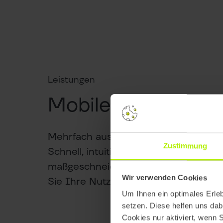
Leistungen
Mobile Experience
Mehrfach ausgezeichnete Digitalagent
Zustimmung
Schnell, intuitiv, leistungsstark – mit
maßgeschneiderten mobilen Lösunge
Wir verwenden Cookies
Sie Ihre Nutzer überall und jederzeit.
Um Ihnen ein optimales Erle
setzen. Diese helfen uns dab
Cookies nur aktiviert, wenn 