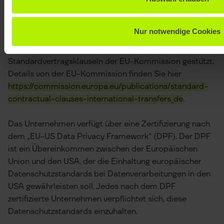
und sicheren Bereitstellung unseres Webangebotes
(Art. 6Abs. 1 lit. f DSGVO).
Nur notwendige Cookies
Die Datenübertragung in die USA wird auf die
Standardvertragsklauseln der EU-Kommission gestützt.
Details von der EU-Kommission finden Sie hier
https://commission.europa.eu/publications/standard-
contractual-clauses-international-transfers_de
.
Das Unternehmen verfügt über eine Zertifizierung nach
dem „EU-US Data Privacy Framework“ (DPF). Der DPF
ist ein Übereinkommen zwischen der Europäischen
Union und den USA, der die Einhaltung europäischer
Datenschutzstandards bei Datenverarbeitungen in den
USA gewährleisten soll. Jedes nach dem DPF
zertifizierte Unternehmen verpflichtet sich, diese
Datenschutzstandards einzuhalten.