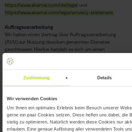
https://www.akamai.com/de/legal
und
https://www.akamai.com/legal/privacy-statement
.
Auftragsverarbeitung
Wir haben einen Vertrag über Auftragsverarbeitung
(AVV) zur Nutzung desoben genannten Dienstes
geschlossen. Hierbei handelt es sich um einen
datenschutzrechtlichvorgeschriebenen Vertrag, der
gewährleistet, dass dieser die
personenbezogenenDaten unserer Websitebesucher
Zustimmung
Details
nur nach unseren Weisungen und unter Einhaltungder
DSGVO verarbeitet.
Wir verwenden Cookies
Cloudflare
Um Ihnen ein optimales Erlebnis beim Besuch unserer Websi
gerne ein paar Cookies setzen. Diese helfen uns dabei, die 
Wir nutzen den Service „Cloudflare“. Anbieter ist die
stetig zu optimieren. Natürlich werden diese Cookies nur akt
Cloudflare Inc., 101 Townsend St., San Francisco, CA
erlauben. Eine genaue Auflistung aller verwendeten Tools un
94107, USA,
https://www.cloudflare.com
(im Folgenden