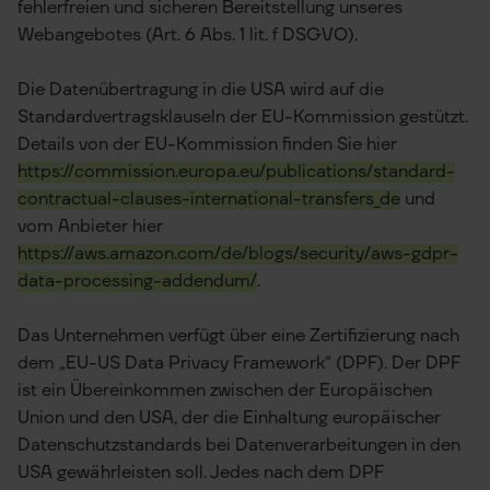
fehlerfreien und sicheren Bereitstellung unseres
Webangebotes (Art. 6 Abs. 1 lit. f DSGVO).
Die Datenübertragung in die USA wird auf die
Standardvertragsklauseln der EU-Kommission gestützt.
Details von der EU-Kommission finden Sie hier
https://commission.europa.eu/publications/standard-
contractual-clauses-international-transfers_de
und
vom Anbieter hier
https://aws.amazon.com/de/blogs/security/aws-gdpr-
data-processing-addendum/
.
Das Unternehmen verfügt über eine Zertifizierung nach
dem „EU-US Data Privacy Framework“ (DPF). Der DPF
ist ein Übereinkommen zwischen der Europäischen
Union und den USA, der die Einhaltung europäischer
Datenschutzstandards bei Datenverarbeitungen in den
USA gewährleisten soll. Jedes nach dem DPF