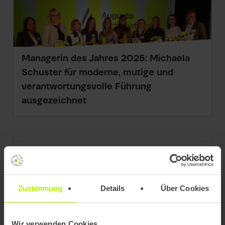
Managerin des Jahres 2025: Michaela
Schuster für moderne, mutige und
verantwortungsvolle Führung
ausgezeichnet
Zustimmung
Details
Über Cookies
Wir verwenden Cookies