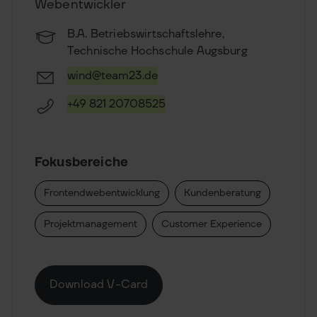
Webentwickler
B.A. Betriebswirtschaftslehre,
Technische Hochschule Augsburg
wind@team23.de
+49 821 20708525
Fokusbereiche
Frontendwebentwicklung
Kundenberatung
Projektmanagement
Customer Experience
Download V-Card