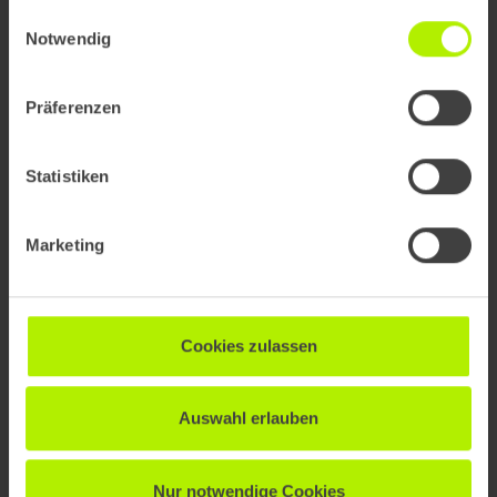
Einwilligungsauswahl
Commerce neu denken: Was der
Notwendig
OpenAI Operator für die Shopping-
Journey bedeutet
Präferenzen
Statistiken
Marketing
Cookies zulassen
Auswahl erlauben
Barrierefreie Website & SEO: Wie
Accessibility Ihre Sichtbarkeit in Google
Nur notwendige Cookies
verbessert