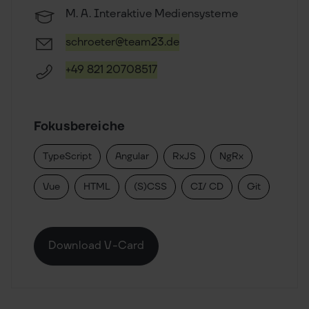
M. A. Interaktive Mediensysteme
schroeter@team23.de
‭+49 821 20708517‬
Fokusbereiche
TypeScript
Angular
RxJS
NgRx
Vue
HTML
(S)CSS
CI/ CD
Git
Download V-Card