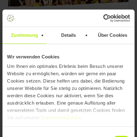
Managerin des Jahres 2025: Michaela
Schuster für moderne, mutige und
verantwortungsvolle Führung
Zustimmung
Details
Über Cookies
ausgezeichnet
Wir verwenden Cookies
Um Ihnen ein optimales Erlebnis beim Besuch unserer
Website zu ermöglichen, würden wir gerne ein paar
Cookies setzen. Diese helfen uns dabei, die Bedienung
unserer Website für Sie stetig zu optimieren. Natürlich
werden diese Cookies nur aktiviert, wenn Sie dies
ausdrücklich erlauben. Eine genaue Auflistung aller
verwendeten Tools und damit gesetzten Cookies finden
Sie auf unserer
Datenschutzseite
.
Commerce neu denken: Was der
Einwilligungsauswahl