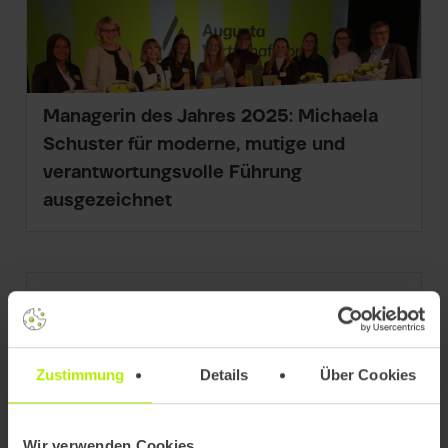
Managerin des Jahres 2025: Michaela
Schuster für moderne, mutige und
verantwortungsvolle Führung
ausgezeichnet
Zustimmung
Details
Über Cookies
Wir verwenden Cookies