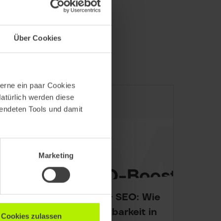
Über Cookies
erne ein paar Cookies
Natürlich werden diese
wendeten Tools und damit
Marketing
Barrierefreie Website & SEO: Wie
Accessibility Ihre Sichtbarkeit in
Cookies zulassen