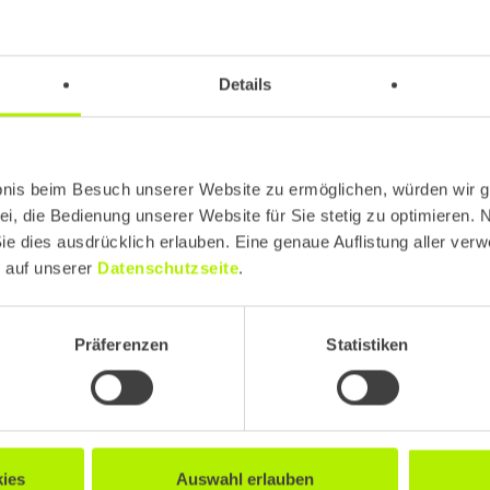
Details
bnis beim Besuch unserer Website zu ermöglichen, würden wir g
ei, die Bedienung unserer Website für Sie stetig zu optimieren. 
Sie dies ausdrücklich erlauben. Eine genaue Auflistung aller ver
e auf unserer
Datenschutzseite
.
Präferenzen
Statistiken
Commerce neu denken: Was der
OpenAI Operator für die
ies
Auswahl erlauben