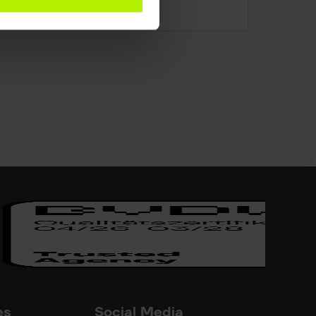
Google verbessert
es
Social Media