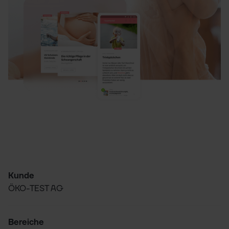
Projektübersicht
Projektmerkmal
Kunde
Projektdetails
ÖKO-TEST AG
Bereiche