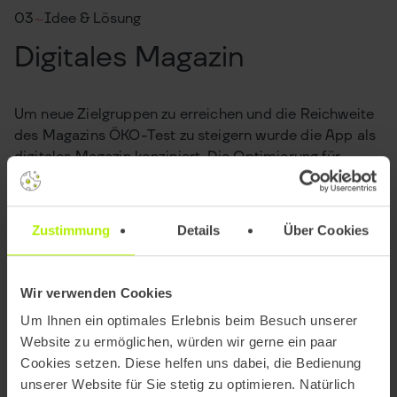
03
Idee & Lösung
Digitales Magazin
Um neue Zielgruppen zu erreichen und die Reichweite
des Magazins ÖKO-Test zu steigern wurde die App als
digitales Magazin konzipiert. Die Optimierung für
mobile Endgeräte als auch eine
durchdachte
Informationsarchitektur
tragen maßgeblich zum
Projekterfolg
bei.
Zustimmung
Details
Über Cookies
Wir verwenden Cookies
Um Ihnen ein optimales Erlebnis beim Besuch unserer
Website zu ermöglichen, würden wir gerne ein paar
Cookies setzen. Diese helfen uns dabei, die Bedienung
unserer Website für Sie stetig zu optimieren. Natürlich