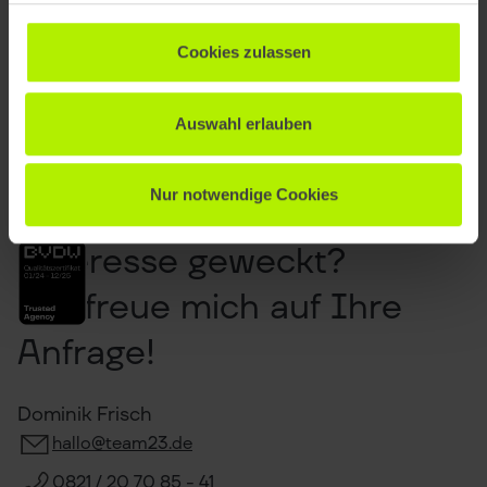
Cookies zulassen
Auswahl erlauben
Nur notwendige Cookies
Interesse geweckt?
Ich freue mich auf Ihre
Anfrage!
Dominik Frisch
hallo@team23.de
0821 / 20 70 85 - 41