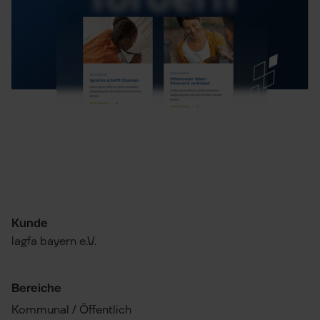
Projektübersicht
Projektmerkmal
Kunde
Projektdetails
lagfa bayern e.V.
Bereiche
Kommunal / Öffentlich