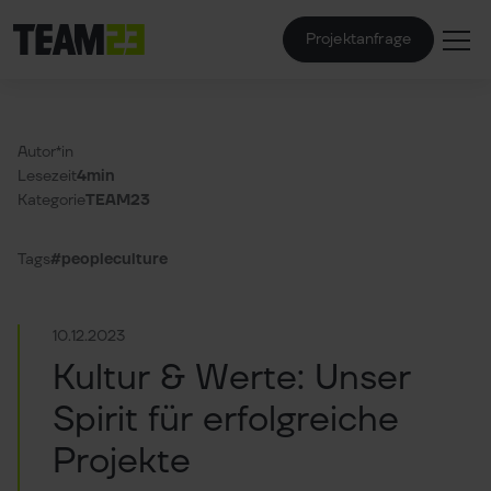
Projektanfrage
Autor*in
Lesezeit
4min
Kategorie
TEAM23
Tags
#peopleculture
10.12.2023
Kultur & Werte: Unser
Spirit für erfolgreiche
Projekte