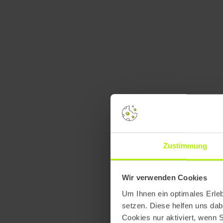
analytischem und kreativem Denken.
diesen Prozess sind das zu Beginn o
Ergebnis und die frei gestaltbare Um
Unser Design Thinking Set
Zustimmung
Wir verwenden Cookies
Um Ihnen ein optimales Erle
setzen. Diese helfen uns dab
Cookies nur aktiviert, wenn 