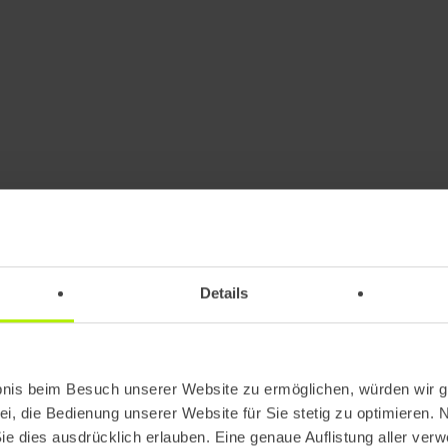
 Charakteristisch für
Lösung aus den berei
ftmals lösungsoffene
wählen. Den Anwendu
setzung.
Grenzen gesetzt.
Methodi
Innovat
Details
bnis beim Besuch unserer Website zu ermöglichen, würden wir g
ei, die Bedienung unserer Website für Sie stetig zu optimieren. 
Sie dies ausdrücklich erlauben. Eine genaue Auflistung aller ver