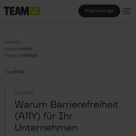
Projektanfrage
Autor*in
Lesezeit
4min
Kategorie
Design
Tags
#a11y
2.10.2024
Warum Barrierefreiheit
(A11Y) für Ihr
Unternehmen