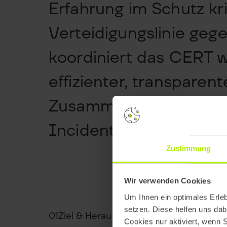
Erfahrung im Schutz kri
Verteidigungslinie ge
koordiniert das CERT w
effizienter, transparen
Zusammenarbeit mit TEA
Incident Tracker.
Zustimmung
Wir verwenden Cookies
Um Ihnen ein optimales Erle
setzen. Diese helfen uns dab
01
Ziel & Herausforderung
Cookies nur aktiviert, wenn 