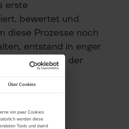
s erste
iert, bewertet und
Um diese Prozesse noch
alten, entstand in enger
elte Plattform: der
Über Cookies
erne ein paar Cookies
Natürlich werden diese
wendeten Tools und damit