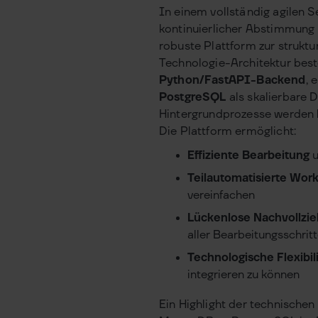
In einem vollständig agilen S
kontinuierlicher Abstimmung
robuste Plattform zur struktu
Technologie-Architektur bes
Python/FastAPI-Backend
, 
PostgreSQL
als skalierbare 
Hintergrundprozesse werden
Die Plattform ermöglicht:
Effiziente Bearbeitung
u
Teilautomatisierte Wor
vereinfachen
Lückenlose Nachvollzie
aller Bearbeitungsschrit
Technologische Flexibili
integrieren zu können
Ein Highlight der technische