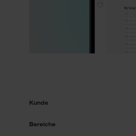
Projektübersicht
Projektmerkmal
Projektdetails
Kunde
Bereiche