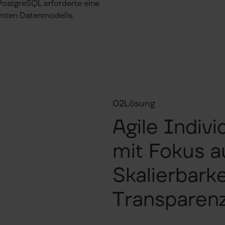
ostgreSQL erforderte eine
amten Datenmodells.
02
Lösung
Agile Indiv
mit Fokus au
Skalierbark
Transparen