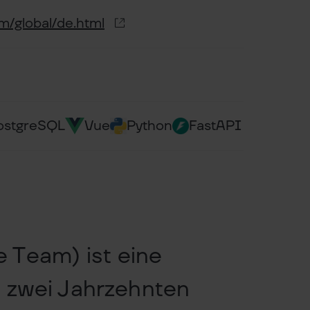
m/global/de.html
ostgreSQL
Vue
Python
FastAPI
Team) ist eine
r zwei Jahrzehnten