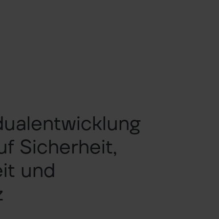
idualentwicklung
f Sicherheit,
eit und
z