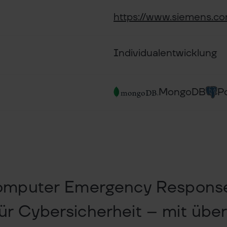
https://www.siemens.co
Individualentwicklung
MongoDB
P
mputer Emergency Response 
 für Cybersicherheit – mit übe