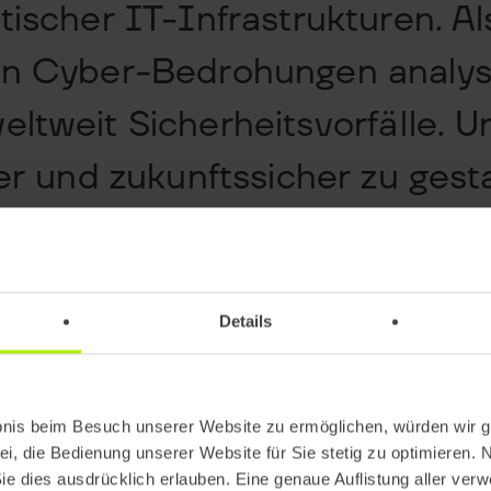
tischer IT-Infrastrukturen. Al
gen Cyber-Bedrohungen analys
eltweit Sicherheitsvorfälle. 
ter und zukunftssicher zu gest
M23 eine individuell entwick
Details
bnis beim Besuch unserer Website zu ermöglichen, würden wir g
ei, die Bedienung unserer Website für Sie stetig zu optimieren. 
Sie dies ausdrücklich erlauben. Eine genaue Auflistung aller ver