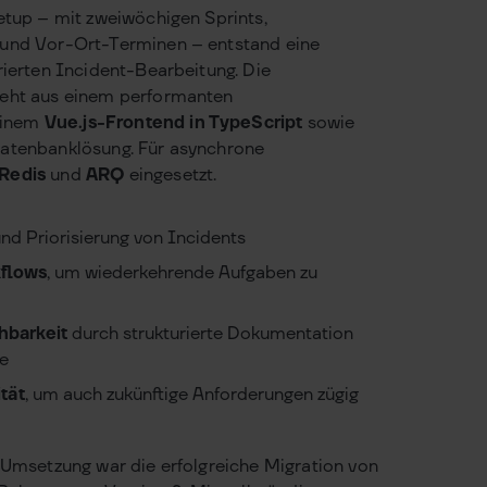
etup – mit zweiwöchigen Sprints,
 und Vor-Ort-Terminen – entstand eine
rierten Incident-Bearbeitung. Die
teht aus einem performanten
einem
Vue.js-Frontend in TypeScript
sowie
Datenbanklösung. Für asynchrone
Redis
und
ARQ
eingesetzt.
nd Priorisierung von Incidents
kflows
, um wiederkehrende Aufgaben zu
hbarkeit
durch strukturierte Dokumentation
te
tät
, um auch zukünftige Anforderungen zügig
n Umsetzung war die erfolgreiche Migration von