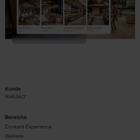
Projektübersicht
Projektmerkmal
Kunde
Projektdetails
AHA360°
Bereiche
Content Experience
Weitere