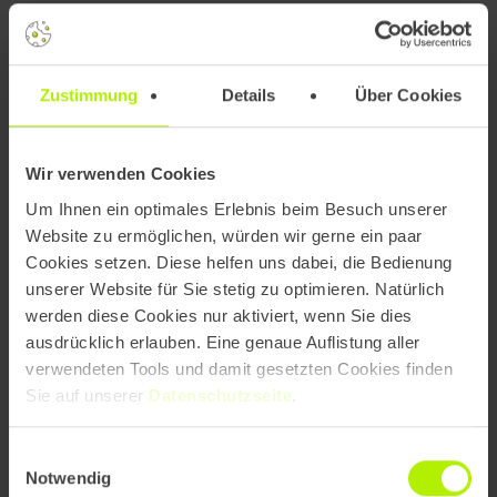
Grundlage für die digitale Präsenz. Neben der
technischen Optimierung, die Performance, Ladezeiten
und die Struktur der Inhalte verbesserte, lag der Fokus
auf der visuellen Optimierung der Website.
Zustimmung
Details
Über Cookies
Das Design wurde konsistent an das Corporate Design
von AHA360° angepasst, die Inhalte wurden
Wir verwenden Cookies
verschlankt und klar gegliedert, um eine bessere
Um Ihnen ein optimales Erlebnis beim Besuch unserer
Lesbarkeit und Nutzerführung zu gewährleisten. Unsere
Website zu ermöglichen, würden wir gerne ein paar
agile Arbeitsweise ermöglichte es, in iterativen
Cookies setzen. Diese helfen uns dabei, die Bedienung
Schritten gemeinsam mit AHA360° Lösungen zu
unserer Website für Sie stetig zu optimieren. Natürlich
entwickeln, Entscheidungen zügig abzustimmen und
werden diese Cookies nur aktiviert, wenn Sie dies
die termingerechte Fertigstellung zur Messe
ausdrücklich erlauben. Eine genaue Auflistung aller
sicherzustellen.
verwendeten Tools und damit gesetzten Cookies finden
Sie auf unserer
Datenschutzseite
.
Einwilligungsauswahl
Notwendig