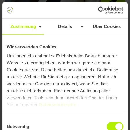
Zustimmung
Details
Über Cookies
Interesse geweckt?
Wir verwenden Cookies
Um Ihnen ein optimales Erlebnis beim Besuch unserer
Ich freue mich auf Ihre
Website zu ermöglichen, würden wir gerne ein paar
Anfrage!
Cookies setzen. Diese helfen uns dabei, die Bedienung
unserer Website für Sie stetig zu optimieren. Natürlich
werden diese Cookies nur aktiviert, wenn Sie dies
Lea Schütze
ausdrücklich erlauben. Eine genaue Auflistung aller
Teamleiterin
verwendeten Tools und damit gesetzten Cookies finden
Sie auf unserer
Datenschutzseite
.
hallo@team23.de
0821 / 20 70 85 - 0
Einwilligungsauswahl
Notwendig
Projekt anfragen