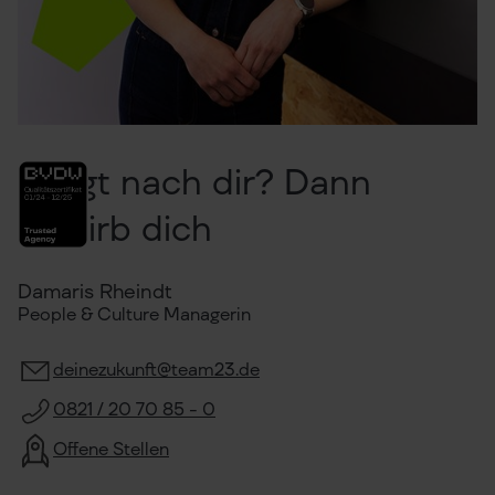
Klingt nach dir? Dann
bewirb dich
Damaris Rheindt
People & Culture Managerin
deinezukunft@team23.de
0821 / 20 70 85 - 0
Offene Stellen