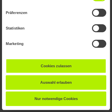
Lorem ipsum dolor sit amet, consetetur sadipscing elitr,
sed diam nonumy eirmod tempor invidunt ut labore et
Präferenzen
dolore magna aliquyam erat, sed diam voluptua.
Statistiken
Lorem
Marketing
Cookies zulassen
Auswahl erlauben
Nur notwendige Cookies