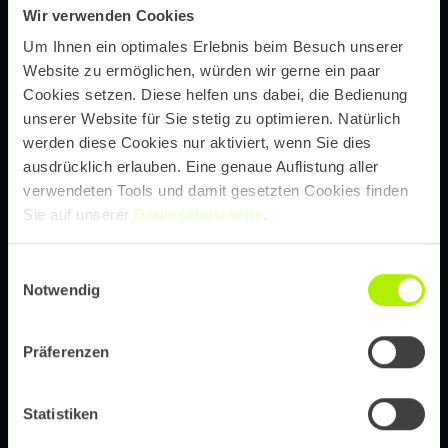
Wir verwenden Cookies
Um Ihnen ein optimales Erlebnis beim Besuch unserer
Website zu ermöglichen, würden wir gerne ein paar
Cookies setzen. Diese helfen uns dabei, die Bedienung
unserer Website für Sie stetig zu optimieren. Natürlich
werden diese Cookies nur aktiviert, wenn Sie dies
ausdrücklich erlauben. Eine genaue Auflistung aller
verwendeten Tools und damit gesetzten Cookies finden
we design. we develop. we innovate.
Sie auf unserer
Datenschutzseite
.
85+ Spezialist:innen zur strategischen
für
Einwilligungsauswahl
Konzeption, Design und Realisierung von
Notwendig
anspruchsvollen Digitalprojekten
Präferenzen
Showreel ansehen
Statistiken