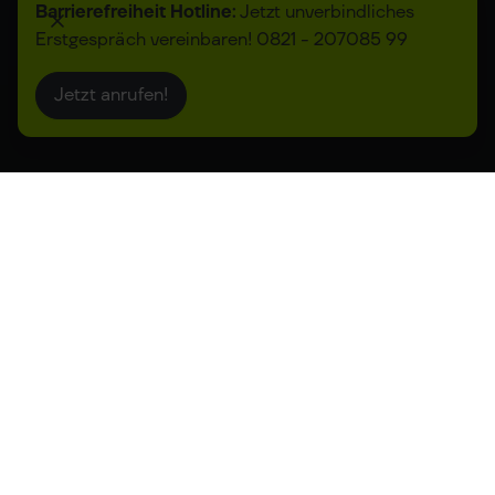
Barrierefreiheit Hotline:
Jetzt unverbindliches
Erstgespräch vereinbaren! 0821 - 207085 99
Jetzt anrufen!
Mehrfach ausgezeichnete
Digitalagentur für
innovative Lösungen
Ihr Partner für digitale Transformation –
strategisch, innovativ und zukunftssicher.